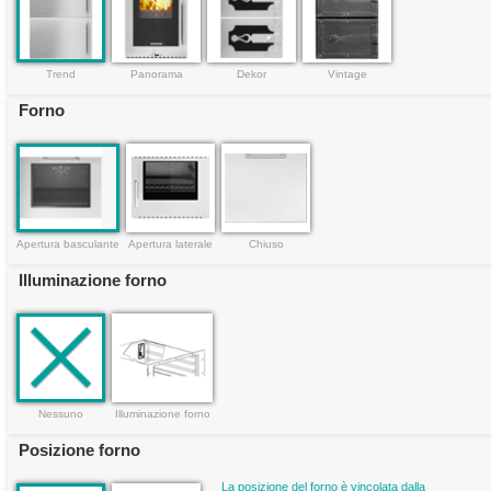
Trend
Panorama
Dekor
Vintage
Forno
Apertura basculante
Apertura laterale
Chiuso
Illuminazione forno
Nessuno
Illuminazione forno
Posizione forno
La posizione del forno è vincolata dalla