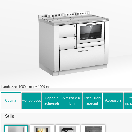
Larghezze: 1000 mm + = 1000 mm
Cappa e
Altezza cucina e
Esecuzioni
Pro
Cucina
Monoblocco
Accessori
schienali
fumi
speciali
manu
Stile