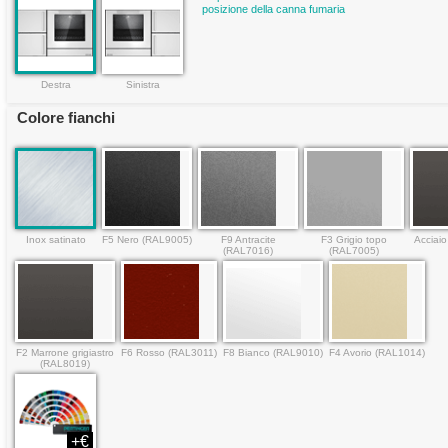
posizione della canna fumaria
Destra
Sinistra
Colore fianchi
Inox satinato
F5 Nero (RAL9005)
F9 Antracite
F3 Grigio topo
Acciaio
(RAL7016)
(RAL7005)
F2 Marrone grigiastro
F6 Rosso (RAL3011)
F8 Bianco (RAL9010)
F4 Avorio (RAL1014)
(RAL8019)
+€