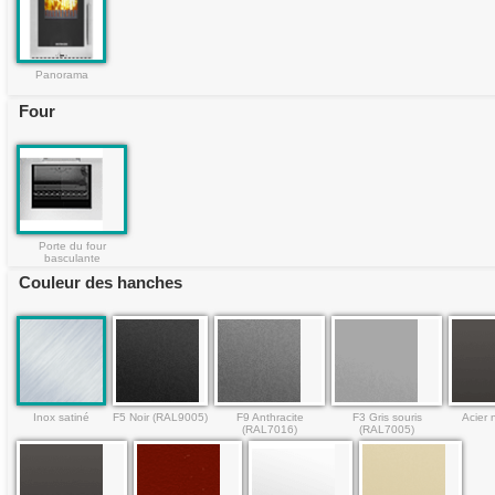
Panorama
Four
Porte du four
basculante
Couleur des hanches
Inox satiné
F5 Noir (RAL9005)
F9 Anthracite
F3 Gris souris
Acier 
(RAL7016)
(RAL7005)