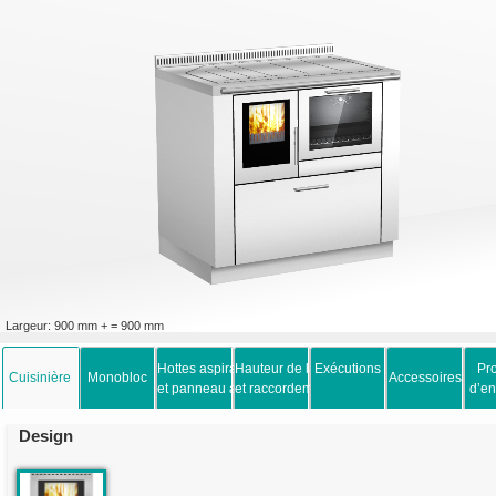
Largeur: 900 mm + = 900 mm
Hottes aspirantes
Hauteur de la cuisinière
Exécutions
Pro
Cuisinière
Monobloc
Accessoires
et panneau arrière
et raccordement à la fumée
d’en
Design