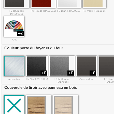
F2 Brun gris
F6 Rouge (RAL3011)
F8 Blanc (RAL9010)
F4 Ivoire (RAL1014)
(RAL8019)
+€
RAL
Couleur porte du foyer et du four
+€
+€
+€
Inox satiné
F5 Noir (RAL9005)
F9 Anthracite
Acier naturel
F2 Brun 
(RAL7016)
(RAL80
Couvercle de tiroir avec panneau en bois